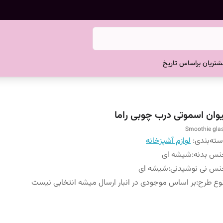
تریان براساس تاریخ
یوان اسموتی درب چوبی راما
Smoothie gla
ته‌بندی
:
لوازم آشپزخانه
نس بدنه
:
شیشه ای
نس نی نوشیدنی
:
شیشه ای
وع طرح
:
بر اساس موجودی در انبار ارسال میشه انتخابی نیست