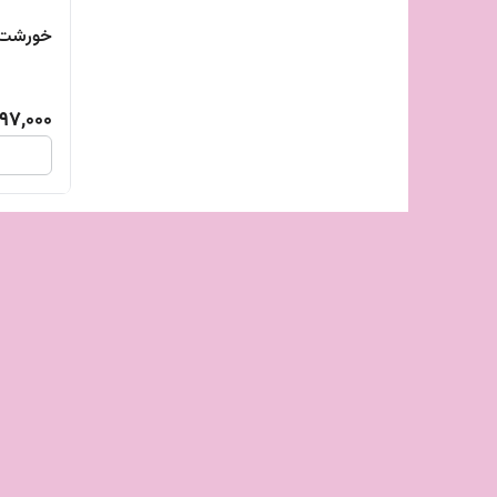
خورشت 
97,000