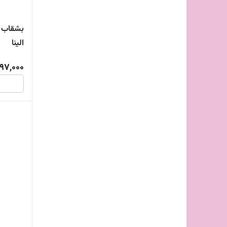
بشقاب پ
الینا
97,000