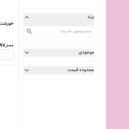
برند
خورشت 
97,000
موجودی
محدوده قیمت