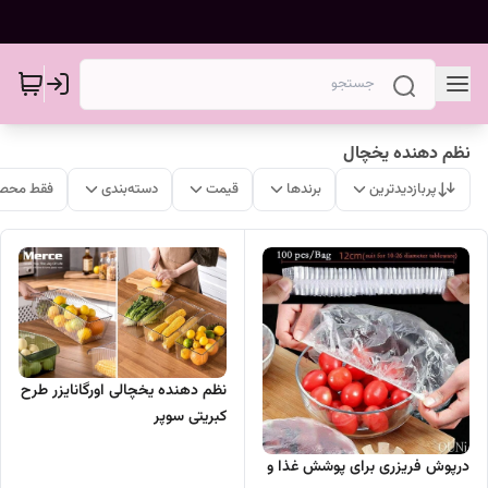
نظم دهنده یخچال
پربازدیدترین
برندها
قیمت
دسته‌بندی
فقط محصو
نظم دهنده یخچالی اورگانایزر طرح
کبریتی سوپر
درپوش فریزری برای پوشش غذا و