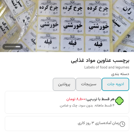
برچسب عناوین مواد غذایی
Labels of food and legumes
دسته بندی
ادویه جات
سبزیجات
پروئتین
هر قسط با ترب‌پی:
۸٬۵۰۰
تومان
۴ قسط ماهانه. بدون سود، چک و ضامن.
زمان آماده‌سازی
3
روز کاری