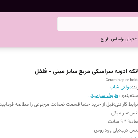
تریان براساس تاریخ
انکه ادویه سرامیکی مربع سایز مینی - فلفل
Ceramic spice hold
ند:
مولتی شاپ
ته‌بندی
:
ظروف سرامیکی
ایط گارانتی
:
قبل از خرید حتما قسمت ضمانت مرجوعی را مطالعه فرمایید
نس
:
سرامیکی
عاد
:
9 * 9 سانت
نس درب
:
پلی وود روس