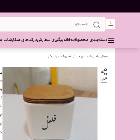
دسته‌بندی محصولات
خانه
پیگیری سفارش
بارکدهای سفارشات مش
مولتی شاپ
/
صنایع دستی
/
ظروف سرامیکی
ب
er
بر
دس
شر
ج
اب
ج