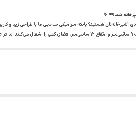
یکعدد بانکه سرامیکی
زخانه شما!** ✨
فلفل
ی آشپزخانه‌تان هستید؟ بانکه سرامیکی سه‌تایی ما با طراحی زیبا و کاربرد
مواد غذایی شماست. این بانکه‌ها با قطر مناسب 9 سانتی‌متر و ارتفاع 12 سانتی‌متر، ف
دست و ماشین ظرفشویی
ده است که نه تنها زیبایی خاصی به محیط آشپزخانه شما می‌بخشد، بلکه 
وود روس ساخته شده که باعث می‌شود مواد غذایی شما به بهترین شکل م
احتی با هر نوع دکوراسیونی هماهنگ می‌شود و جلوه‌ای شیک و مدرن به 
تی دسته‌بندی کنید و همیشه به آن‌ها دسترسی داشته باشید. در نتیجه، دیگ
داری ادویه‌ها هستند، بلکه به عنوان یک عنصر دکوری زیبا نیز عمل می‌کنن
ت شستشوی آسان آنها، باعث می‌شود که تمیزی و بهداشت اولین اولوی
عده غذایی خود طعمی تازه ببخشید و از آشپزی بیشتر لذت ببرید. این محص