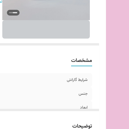
تع
نم
ت
ش
مشخصات
شرایط گارانتی
جنس
ابعاد
جنس درب
توضیحات