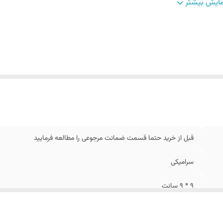
داد در هر بسته
:
یکعدد بانکه سرامیکی
ایش بیشتر
کست
:
فلفل
ستشو
:
دست و ماشین ظرفشویی
قبل از خرید حتما قسمت ضمانت مرجوعی را مطالعه فرمایید
سرامیکی
9 * 9 سانت
پلی وود روس