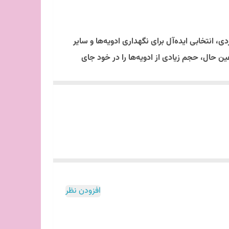
ی، انتخابی ایده‌آل برای نگهداری ادویه‌ها و سایر
ضای کمی را اشغال می‌کنند اما در عین حال، حجم زیادی از ادویه‌ها را در خود جای
به راحتی قابل شستشو بوده و از دوام بالایی
مکن محافظت شوند و طعم و عطر آنها حفظ گردد.
آشپزخانه شما می‌بخشد. با داشتن سه عدد در یک
ر نیازی به نگرانی درباره‌ی پیدا کردن ادویه مورد
د. با خرید این محصول، آشپزخانه شما تبدیل به
افزودن نظر
ت شما باشد. 🧼💖
ول نه تنها یک انتخاب هوشمندانه، بلکه یک