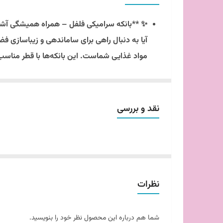
تعداد در هر بسته
✨ **بانکه سرامیکی فلفل – همراه همیشگی آشپ
تکست
آیا به دنبال راهی برای ساماندهی و زیباسازی فضا
شستشو
می‌دهند. 🧂❤️
بدنه این بانکه‌ها از سرامیک با کیفیت ساخته ش
برخوردار است. درب‌های این بانکه‌ها از پلی 
نقد و بررسی
🍃👌
طرح چاپی زیبا و رنگ سفید این بانکه‌ها، به ر
بسته، شما می‌توانید ادویه‌های مختلف را به راح
نظر خود نخواهید داشت! 🥰🌟
نظرات
این بانکه‌ها نه تنها یک وسیله کارآمد برای نگه
فضایی منظم و جذاب خواهد شد. همچنین، قابلی
با انتخاب بانکه سرامیکی سه‌تایی ما، به هر و
شما هم درباره این محصول نظر خود را بنویسید.