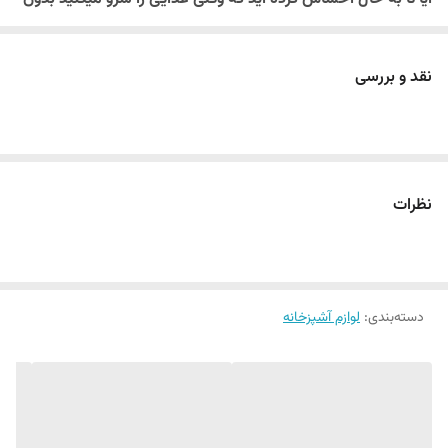
چاشنی های مناسب همه چیز بی مزه هست
معرفی محصول روغن ریز - سس - آبلیموخوری
نقد و بررسی
ما بشما محصولی را معرفی میکنیم که نه تنها به زیبایی سفره شما
می افزاید بلکه تجربه ای بی نظیر از طعم دهی به غذا را برای شما
به ارمغان میاورد
🔑 ویژگی‌های کلیدی:
نظرات
طراحی زیبا و مدرن
جنس با کیفیت
کاربری آسان
دسته‌بندی
:
لوازم آشپزخانه
سهولت شستشو
روغن ریز 1000 میل
از جنس اکریلیک (پلاستیک شفاف)
مدل استوانه‌ دسته‌دار