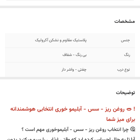
مشخصات
جنس
پلاستیک مقاوم و نشکن آکرولیک
رنگ
بی رنگ - شفاف
نوع درب
چفتی - واشر دار
زیره
ندارد
توضیحات
تعداد در کارتن
24 عدد
! 🥗 روغن ریز - سس - آبلیمو خوری انتخابی هوشمندانه
ظرفیت مخزن
یک لیتر
برای میز شما
تعداد در هر بسته
یکعدد روغن ریز
🤔 چرا انتخاب روغن ریز - سس - آبلیموخوری مهم است ؟
آیا تا به حال احساس کرده اید که وقتی غذایی را سرو میکنید بدون