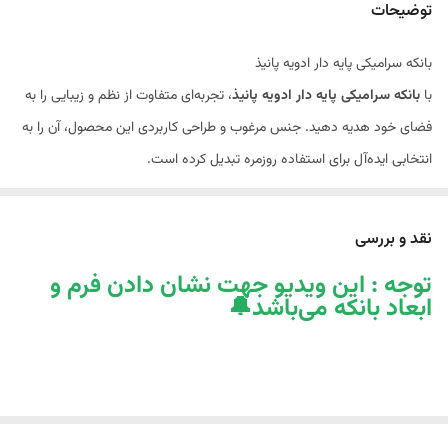
ابعاد
10 * 9 سانت
توضیحات
زیره چوبی
دارد - مطابق عکس
بانکه سرامیکی پایه دار ادویه پانیذ
با
بانکه سرامیکی پایه دار ادویه پانیذ
، تجربه‌ای متفاوت از نظم و زیبایی را به
قابل استفاده در
ماکروویو و ماشین ظرفشویی
فضای خود هدیه دهید. جنس مرغوب و طراحی کاربردی این محصول، آن را به
انتخابی ایده‌آل برای استفاده روزمره تبدیل کرده است.
ویژگی‌ها:
جنس:
سرامیک باکیفیت
نقد و بررسی
طراحی:
مدرن و کاربردی
توجه : این ویدیو جهت نشان دادن فرم و
کاربرد:
آشپزخانه و پذیرایی
ابعاد بانکه می‌باشد🔔