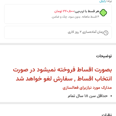
برند:
رایتل
هر قسط با ترب‌پی:
۲۲۰٬۵۰۰
تومان
۴ قسط ماهانه. بدون سود، چک و ضامن.
زمان آماده‌سازی
2
روز کاری
توضیحات
بصورت اقساط فروخته نمیشود در صورت
انتخاب اقساط , سفارش لغو خواهد شد
مدارک مورد نیازبرای فعالسازی
حداقل سن 18 سال تمام
اصل کارت ملی یا شناسنامه جدید
همراه داشتن سیم کارت فعال به نام خریدار
نظرات