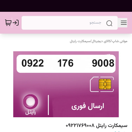
مولتی شاپ
/
کالای دیجیتال
/
سیمکارت رایتل
سیمکارت رایتل 09221769008