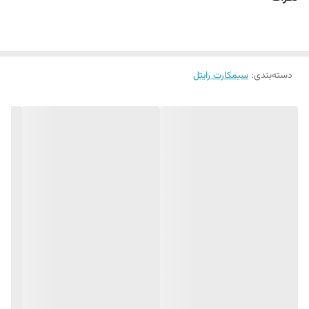
فعالسازی در همه نمایندگی های رایتل در محل سکونت یا محل
کار شما
دسته‌بندی
:
سیمکارت رایتل