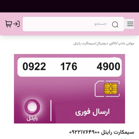
مولتی شاپ
/
کالای دیجیتال
/
سیمکارت رایتل
سیمکارت رایتل 09221764900