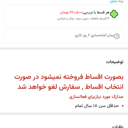
برند:
رایتل
هر قسط با ترب‌پی:
۲۲۰٬۵۰۰
تومان
۴ قسط ماهانه. بدون سود، چک و ضامن.
زمان آماده‌سازی
2
روز کاری
توضیحات
بصورت اقساط فروخته نمیشود در صورت
انتخاب اقساط , سفارش لغو خواهد شد
مدارک مورد نیازبرای فعالسازی
حداقل سن 18 سال تمام
اصل کارت ملی یا شناسنامه جدید
همراه داشتن سیم کارت فعال به نام خریدار
نظرات