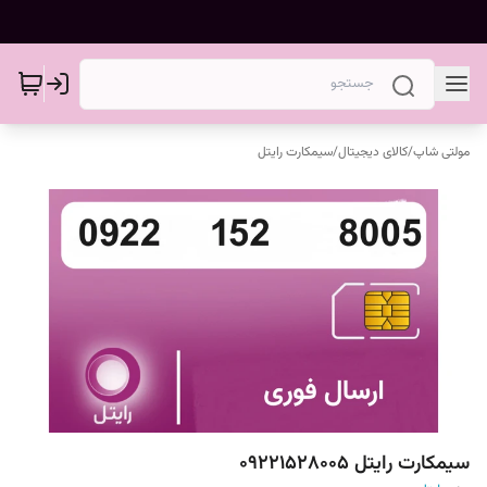
مولتی شاپ
/
کالای دیجیتال
/
سیمکارت رایتل
سیمکارت رایتل 09221528005