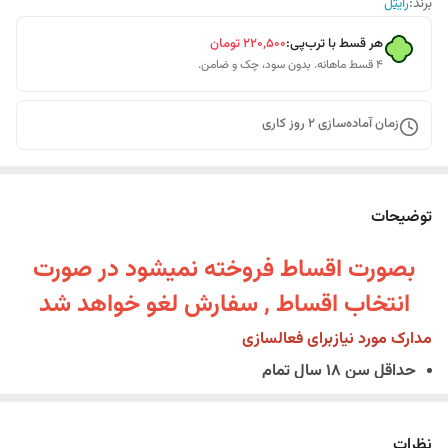
برند:
رایتل
هر قسط با ترب‌پی:
۲۲۰٬۵۰۰
تومان
۴ قسط ماهانه. بدون سود، چک و ضامن.
زمان آماده‌سازی
2
روز کاری
توضیحات
بصورت اقساط فروخته نمیشود در صورت
انتخاب اقساط , سفارش لغو خواهد شد
مدارک مورد نیازبرای فعالسازی
حداقل سن 18 سال تمام
اصل کارت ملی یا شناسنامه جدید
همراه داشتن سیم کارت فعال به نام خریدار
نظرات