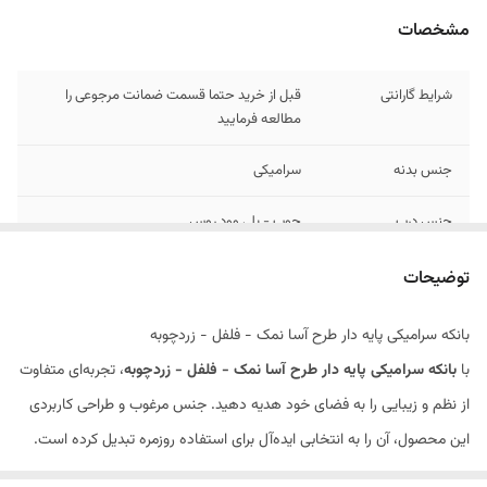
مشخصات
شرایط گارانتی
قبل از خرید حتما قسمت ضمانت مرجوعی را
مطالعه فرمایید
جنس بدنه
سرامیکی
جنس درب
چوب - پلی وود روس
ابعاد
10 * 10 سانت
توضیحات
زیره چوبی
دارد - پک کامل
بانکه سرامیکی پایه دار طرح آسا نمک - فلفل - زردچوبه
با
بانکه سرامیکی پایه دار طرح آسا نمک - فلفل - زردچوبه
، تجربه‌ای متفاوت
قابل استفاده در
ماکروویو و ماشین ظرفشویی
از نظم و زیبایی را به فضای خود هدیه دهید. جنس مرغوب و طراحی کاربردی
این محصول، آن را به انتخابی ایده‌آل برای استفاده روزمره تبدیل کرده است.
ویژگی‌ها: