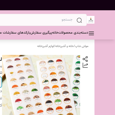
دسته‌بندی محصولات
خانه
پیگیری سفارش
بارکدهای سفارشات مش
مولتی شاپ
/
خانه و آشپزخانه
/
لوازم آشپزخانه
ل
es
تن
دس
تع
کا