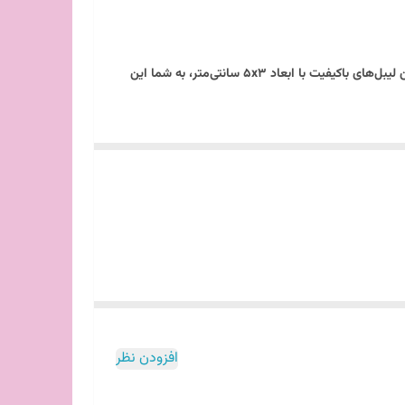
آیا به دنبال راهی برای بسته‌بندی حرفه‌ای و جذاب مواد غذایی خود هستید؟ برچسب‌های رنگی ضد آب ما، گزینه‌ی ایده‌آل برای شماست! این لیبل‌های باکیفیت با ابعاد 5x3 سانتی‌متر، به شما این
، سبزیجات، ادویه‌جات و پروتئین‌ها به کار ببرید. 🌿🥩
 می‌کند تا بسته‌های غذایی خود را به شکلی منظم و مرتب
ا هر نوشته‌ی دیگری را به آسانی بر روی آن‌ها چاپ کنید.
ید بدون نگرانی از تغییرات دما، از آن‌ها برای
 آب ما یک انتخاب عالی برای هر آشپزخانه و فروشگاه مواد غذایی است. با خرید این بسته 30 عددی، شما نه تنها به بسته‌بندی‌های خود را نظم می‌دهید، بلکه به
افزودن نظر