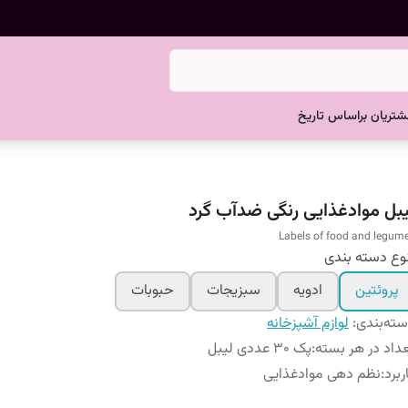
تریان براساس تاریخ
یبل موادغذایی رنگی ضدآب گرد
Labels of food and legum
وع دسته بندی
پروئتین
ادویه
سبزیجات
حبوبات
ته‌بندی
:
لوازم آشپزخانه
داد در هر بسته
:
پک 30 عددی لیبل
ربرد
:
نظم دهی موادغذایی