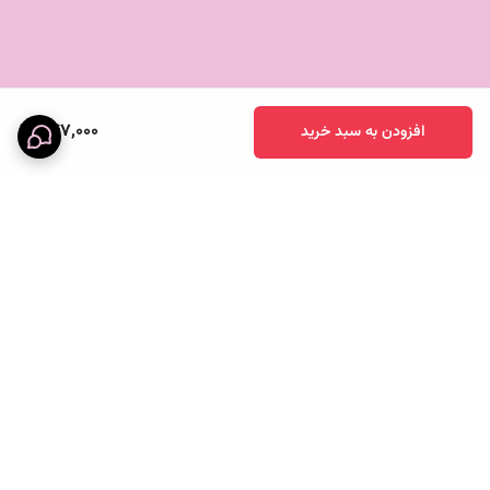
✅
بدون هیچ‌ حبابی
✅
یه بطری لوکس با کیفیت با پایین ترین قیمت
✅
مناسب باشگاه ، محل کار ، روزمره و دتاکس واتر ، آب ، انواع
پودر های پروتئین و کلاژن ، کلروفیل ، آیس کافی و انواع نوشیدنی
847,000
افزودن به سبد خرید
های خنک 😍
✅
مناسب سرو روغن ، آبلیمو ، شیر و...
برگشت به بالا