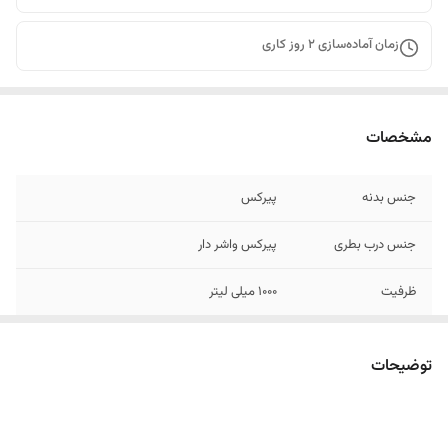
زمان آماده‌سازی
2
روز کاری
مشخصات
جنس بدنه
پیرکس
جنس درب بطری
پیرکس واشر دار
ظرفیت
1000 میلی لیتر
قابلیت گرما
روی شعله مستقیم هم میشه استفاده کرد
توضیحات
قابل استفاده برای
هر نوع مایعات