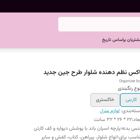
تریان براساس تاریخ
اکس نظم دهنده شلوار طرح جین جدید
Organizer b
وع رنگبندی
کاربنی
خاکستری
ته‌بندی
:
لوازم منزل
عاد
:
22 * 26 * 32 سانت
نس بدنه
:
پارچه اسپان باند با پوشش دیواره و کف کارتن
اسب برای
:
انواع شلوار، پیراهن، کتاب، کفش و سایر