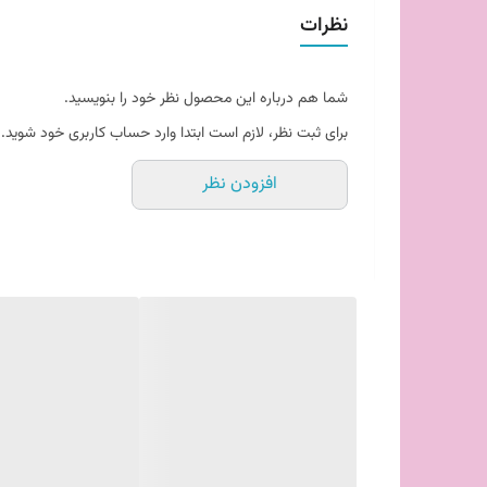
نظرات
لباس‌های خود هستید، همین حالا باکس نظم دهنده شلوار و 
🏷️ باکس نظم دهنده شلوار طرح جین جدید
محصولی انقلابی برای نظم دادن به کمد شما
شما هم درباره این محصول نظر خود را بنویسید.
ویژگی‌های بارز:
برای ثبت نظر، لازم است ابتدا وارد حساب کاربری خود شوید.
طراحی هوشمندانه
افزودن نظر
جنس با کیفیت
فضای بهینه
باکس نظم دهنده شلوار
سازماندهی کمد لباس
نظم دهنده لباس
باکس شلوار طرح جین
محصولات سازماندهی منزل
باکس وسایل خانه