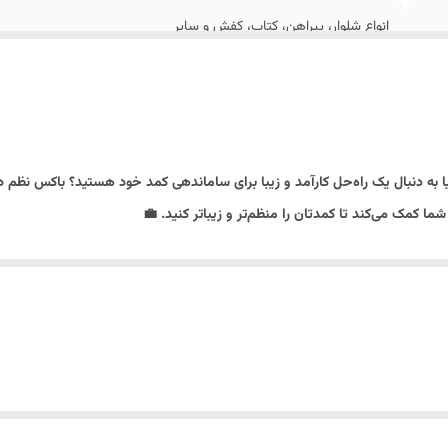
انواع شلوار، پیراهن، کتاب، کفش و سایر
کمد دیواری
یا به دنبال یک راه‌حل کارآمد و زیبا برای ساماندهی کمد خود هستید؟ باکس نظم 
 کمک می‌کند تا کمدتان را منظم‌تر و زیباتر کنید. 💼
سب 22 * 26 * 32 سانتیمتر، به راحتی در هر فضایی جا می‌گیرد و می‌تواند به عنوان یک نظم‌دهنده کارآم
 ظاهری، به دوام و ماندگاری آن نیز افزوده است. شما می‌توانید با خیال راحت از 
 می‌دهد که با توجه به دکوراسیون منزل خود، بهترین گزینه را انتخاب کنید. ه
لباس مای هوم، قابلیت جمع شدن آن است. این ویژگی به شما این امکان را می‌دهد
س، همواره به نظم و ترتیب در کمد خود دست خواهید یافت و دیگر نیازی به نگران
با مدل جین خود، به زیبایی و کارایی شما افزوده و به خانه شما جلوه‌ای خاص می