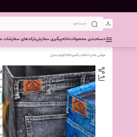
دسته‌بندی محصولات
خانه
پیگیری سفارش
بارکدهای سفارشات مش
مولتی شاپ
/
خانه و آشپزخانه
/
لوازم منزل
ب
ox
تن
دس
اب
ج
من