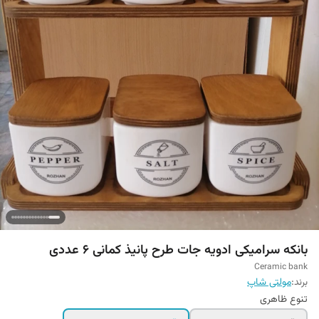
بانکه سرامیکی ادویه جات طرح پانیذ کمانی 6 عددی
Ceramic bank
برند:
مولتی شاپ
تنوع ظاهری