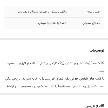
جنس بدنه
ملامین نشکن با بهترین متریال و بهداشتی
حداقل سفارش
6 عدد به بالا ثبت میشود
توضیحات
🍑 کاسه آبگوشت‌خوری نشکن (رنگ نارنجی پرتقالی) | انفجار انرژی در سفره
شما
با کاسه‌های
نارنجی خوش‌رنگ
، گرمای خورشید را به خانه بیاورید! نارنجی رنگی
است که طبق روانشناسی، مستقیماً با لذت غذا خوردن و صمیمیت در ارتباط
است. این کاسه‌ها نه تنها نمی‌شکنند، بلکه فضای سفره شما را گرم و دوستانه
می‌کنند. 🍲 پرحرارت، مقاوم و ماندگار!
نقد و بررسی