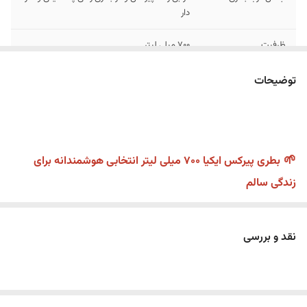
دار
ظرفیت
700 میلی لیتر
توضیحات
🌱
بطری پیرکس ایکیا 700 میلی لیتر انتخابی هوشمندانه برای
زندگی سالم
توجه : در مورد بطری پیرکس رنگی جنس درب از پلاستیک فشرده
واشر دار میباشد
نقد و بررسی
✅
تک جعبه
✅
تمام پیرکس حتی درش
✅
کیفیت عالی و جدید و شیک