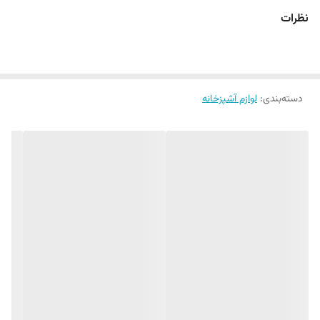
✅
جنس پیرکس ضخیم
نظرات
✅
وارداتی و با کیفیت
✅
کاملا شفاف و بدون حباب
✅
تایم هم درج شده روی بطری
✅
درب واشر دار بدون هیچ نشتی
دسته‌بندی
:
لوازم آشپزخانه
✅
بدون هیچ‌ حبابی
✅
یه بطری لوکس با کیفیت با پایین ترین قیمت
✅
مناسب باشگاه ، محل کار ، روزمره و دتاکس واتر ، آب ، انواع
پودر های پروتئین و کلاژن ، کلروفیل ، آیس کافی و انواع نوشیدنی
های خنک 😍
✅
مناسب سرو روغن ، آبلیمو ، شیر و...
آیا به دنبال یک بطری با کیفیت و زیبا هستید؟ 🤔
بطری پیرکس ایکیا 700 میلی لیتر، گزینه‌ای عالی برای افرادی است
که به سلامتی و زیبایی ظاهری اهمیت می‌دهند. این بطری با