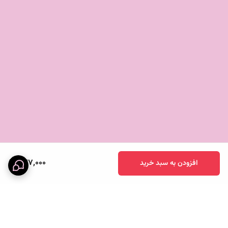
نشده‌ام." - سهراب
چگونه خرید کنید؟ 🛒
با یک کلیک ساده، این بطری زیبا را به سبد خرید خود اضافه کنید و
از کیفیت و طراحی آن لذت ببرید.
با انتخاب بطری پیرکس ایکیا، شما یک گام به سمت زندگی سالم‌تر و
زیباتر نزدیک‌تر می‌شوید. استفاده از این بطری به شما احساس
خوبی می‌دهد و شما را در مسیر صحیح سلامتی هدایت می‌کند. 🌈
637,000
افزودن به سبد خرید