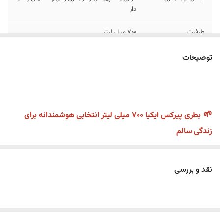
دار
ظرفیت
700 میلی لیتر
توضیحات
🌱
بطری پیرکس ایکیا 700 میلی لیتر انتخابی هوشمندانه برای
زندگی سالم
توجه : در مورد بطری پیرکس رنگی جنس درب از پلاستیک فشرده
واشر دار میباشد
نقد و بررسی
✅
تک جعبه
✅
تمام پیرکس حتی درش
✅
کیفیت عالی و جدید و شیک