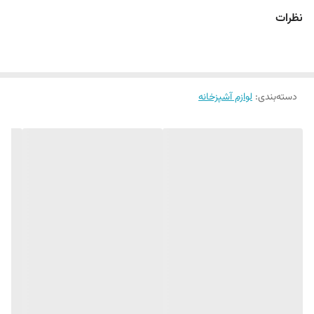
✅
جنس پیرکس ضخیم
نظرات
✅
وارداتی و با کیفیت
✅
کاملا شفاف و بدون حباب
✅
تایم هم درج شده روی بطری
✅
درب واشر دار بدون هیچ نشتی
دسته‌بندی
:
لوازم آشپزخانه
✅
بدون هیچ‌ حبابی
✅
یه بطری لوکس با کیفیت با پایین ترین قیمت
✅
مناسب باشگاه ، محل کار ، روزمره و دتاکس واتر ، آب ، انواع
پودر های پروتئین و کلاژن ، کلروفیل ، آیس کافی و انواع نوشیدنی
های خنک 😍
✅
مناسب سرو روغن ، آبلیمو ، شیر و...
آیا به دنبال یک بطری با کیفیت و زیبا هستید؟ 🤔
بطری پیرکس ایکیا 700 میلی لیتر، گزینه‌ای عالی برای افرادی است
که به سلامتی و زیبایی ظاهری اهمیت می‌دهند. این بطری با