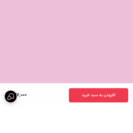
نشده‌ام." - سهراب
چگونه خرید کنید؟ 🛒
با یک کلیک ساده، این بطری زیبا را به سبد خرید خود اضافه کنید و
از کیفیت و طراحی آن لذت ببرید.
با انتخاب بطری پیرکس ایکیا، شما یک گام به سمت زندگی سالم‌تر و
زیباتر نزدیک‌تر می‌شوید. استفاده از این بطری به شما احساس
خوبی می‌دهد و شما را در مسیر صحیح سلامتی هدایت می‌کند. 🌈
637,000
افزودن به سبد خرید