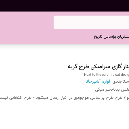
تریان براساس تاریخ
نار گازی سرامیکی طرح گربه
Next to the ceramic cat desi
ته‌بندی
:
لوازم آشپزخانه
نس بدنه
:
سرامیکی
وع طرح
:
طرح براساس موجودی در انبار ارسال میشود - طرح انتخابی نیس