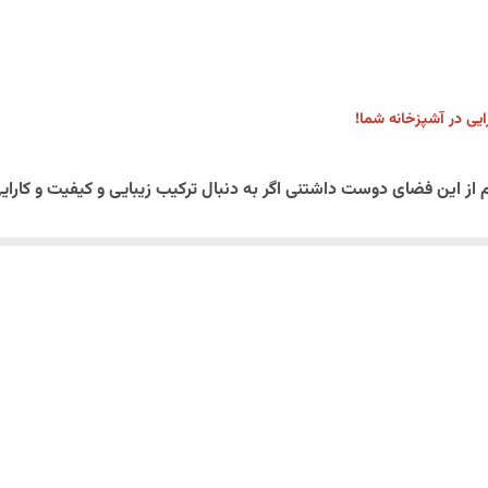
رایی در آشپزخانه شما!
 از این فضای دوست داشتنی اگر به دنبال ترکیب زیبایی و کیفیت و کار
رارت و ضربه مقاوم است
کند
یی خاص و دوست داشتنی میبخشد