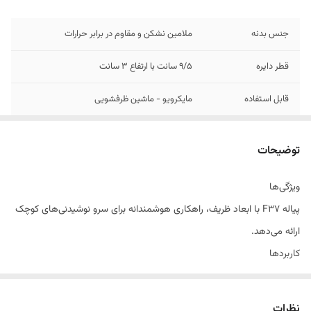
جنس بدنه
ملامین نشکن و مقاوم در برابر حرارات
قطر دایره
9/5 سانت با ارتفاع 3 سانت
قابل استفاده
مایکرویو - ماشین ظرفشویی
تعداد در سفارش
یکعدد پیاله
توضیحات
ویژگی‌ها
پیاله F37 با ابعاد ظریف، راهکاری هوشمندانه برای سرو نوشیدنی‌های کوچک
ارائه می‌دهد.
کاربردها
سرو نوشیدنی‌های کوچک
مناسب برای کافه‌ها
نظرات