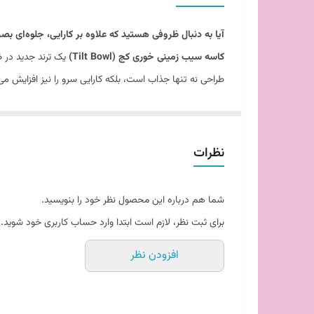
آیا به دنبال ظروفی هستید که علاوه بر کارایی، جلوه‌ای 
کاسه سیب زمینی خوری کج (Tilt Bowl)
یک ترند جدید در ظ
طراحی نه تنها جذاب است، بلکه کارایی سرو را نیز افزایش می
چرا کاسه کج برای سرو سیب زمینی و اسنک ایده‌آل است؟
نظرات
نمایش خلاقانه و بصری (Presentation):
زاویه کج کاسه، مواد غذایی را به سمت لبه هدایت
شما هم درباره این محصول نظر خود را بنویسید.
اشتراک‌گذاری در شبکه‌های اجتماعی بسیار عالی اس
برای ثبت نظر، لازم است ابتدا وارد حساب کاربری خود شوید.
دسترسی آسان برای مهمان:
افزودن نظر
شیب موجود در کاسه باعث می‌شود مهمان برای برداش
فضای صرفه‌جویی شده روی میز:
با وجود طراحی کج و برجسته، این کاسه‌ها اغلب فضا