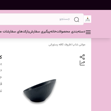
دسته‌بندی محصولات
خانه
پیگیری سفارش
بارکدهای سفارشات مش
مولتی شاپ
/
ظروف کافه رستورانی
ک
nt
دس
ج
قا
تع