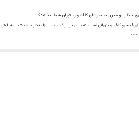
بصری جذاب و مدرن به میزهای کافه و رستوران شما ببخشد؟
روف سرو کافه رستورانی است که با طراحی ارگونومیک و زاویه‌دار خود، شیوه نمایش 
‌دهد.
 می‌کند. این امر باعث می‌شود سیب زمینی‌ها، سس‌ها یا سالادهای داخل ظرف،
بیشت
ت.
تن سیب زمینی (به ویژه با چنگال یا دست) راحت‌تر باشد و نیازی به خم شدن زیاد
ی کمتری را روی میز اشغال می‌کنند یا به نحوی طراحی شده‌اند که امکان چیدن بهتر