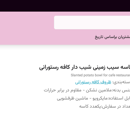
تریان براساس تاریخ
اسه سیب زمینی شیب دار کافه رستورانی
Slanted potato bowl for cafe restaura
ته‌بندی
:
ظروف کافه رستورانی
نس بدنه
:
ملامین نشکن - مقاوم در برابر حرارات
بل استفاده
:
مایکرویو - ماشین ظرفشویی
داد در سفارش
:
یکعدد کاسه