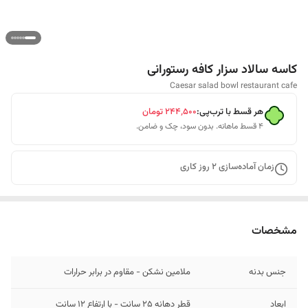
کاسه سالاد سزار کافه رستورانی
Caesar salad bowl restaurant cafe
هر قسط با ترب‌پی:
۲۴۴٬۵۰۰
تومان
۴ قسط ماهانه. بدون سود، چک و ضامن.
زمان آماده‌سازی
2
روز کاری
مشخصات
جنس بدنه
ملامین نشکن - مقاوم در برابر حرارات
ابعاد
قطر دهانه 25 سانت - با ارتفاع 12 سانت