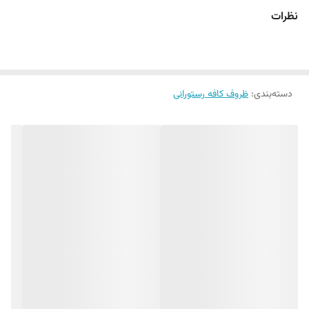
ظرفیت بالای این کاسه، می‌توانید سالادهای حجیم و متنوع را به زیباترین
نظرات
شکل ممکن سرو کنید.
ویژگی‌های برجسته:
ظرفیت بالا:
با قطر 25 سانتی‌متر و ارتفاع 12 سانتی‌متر، برای سرو سالادهای
دسته‌بندی
:
ظروف کافه رستورانی
بزرگ و پر از مواد مغذی ایده‌آل است.
طراحی منحصر به فرد:
طراحی شیک و مدرن، این کاسه را به یک قطعه
تزئینی زیبا برای میز غذا تبدیل کرده است.
جنس باکیفیت:
ساخته شده از مواد مرغوب و مقاوم در برابر شکستگی و
خش.
قابل استفاده در ماشین ظرفشویی:
شستشو آسان و سریع.
استاندارد:
مطابق با استانداردهای بهداشتی و کیفی تولید شده است.
چرا این کاسه سالاد را انتخاب کنید؟
ارتقای تجربه سرو سالاد:
با استفاده از این کاسه، سرو سالاد به یک تجربه
لذت‌بخش تبدیل می‌شود.