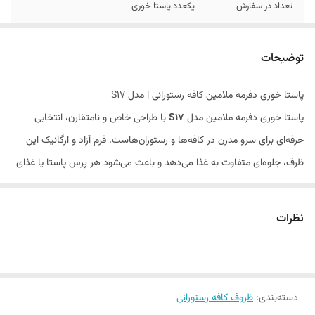
تعداد در سفارش
یکعدد پاستا خوری
توضیحات
پاستا خوری دفرمه ملامین کافه رستورانی | مدل S17
پاستا خوری دفرمه ملامین مدل
S17
با طراحی خاص و نامتقارن، انتخابی
حرفه‌ای برای سرو مدرن در کافه‌ها و رستوران‌هاست. فرم آزاد و ارگانیک این
ظرف، جلوه‌ای متفاوت به غذا می‌دهد و باعث می‌شود هر پرس پاستا یا غذای
ویژه، چشمگیرتر و اشتهابرانگیزتر دیده شود. رنگ مشکی مات با بافت سنگی،
حس لوکس و مینیمال ایجاد کرده و به‌خوبی با انواع غذاها کنتراست بصری
نظرات
جذاب می‌سازد.
✨ ویژگی‌های محصول
✅ ساخته شده از ملامین درجه‌یک، نشکن و مقاوم
دسته‌بندی
:
ظروف کافه رستورانی
✅ طراحی دفرمه و خاص مناسب سروهای مدرن و فاین‌داینینگ