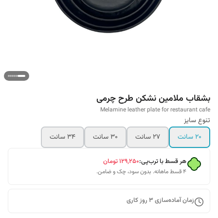
بشقاب ملامین نشکن طرح چرمی
Melamine leather plate for restaurant cafe
تنوع سایز
20 سانت
27 سانت
30 سانت
34 سانت
هر قسط با ترب‌پی:
۱۲۹٬۲۵۰
تومان
۴ قسط ماهانه. بدون سود، چک و ضامن.
زمان آماده‌سازی
3
روز کاری