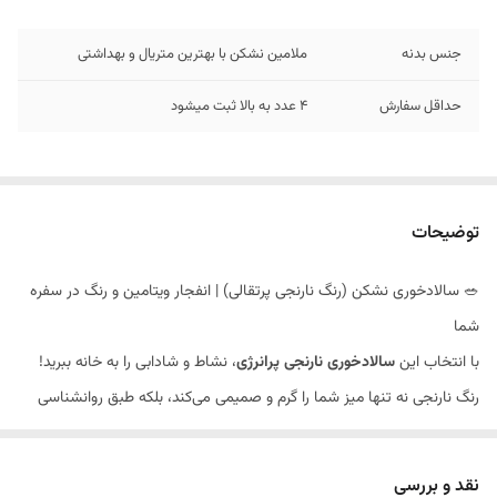
جنس بدنه
ملامین نشکن با بهترین متریال و بهداشتی
حداقل سفارش
4 عدد به بالا ثبت میشود
توضیحات
🥗 سالادخوری نشکن (رنگ نارنجی پرتقالی) | انفجار ویتامین و رنگ در سفره
شما
با انتخاب این
سالادخوری نارنجی پرانرژی
، نشاط و شادابی را به خانه ببرید!
رنگ نارنجی نه تنها میز شما را گرم و صمیمی می‌کند، بلکه طبق روانشناسی
رنگ‌ها، باعث تحریک اشتها و لذت‌بخش‌تر شدن صرف غذا می‌شود. 🧡✨ یک
ظرف نشکن برای میزبانی‌های پرشور!
نقد و بررسی