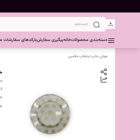
دسته‌بندی محصولات
خانه
پیگیری سفارش
بارکدهای سفارشات مش
مولتی شاپ
/
بشقاب ملامین
خ
gn
دس
ح
ج