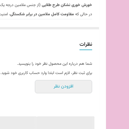
خورش خوری نشکن طرح طلایی
(از جنس ملامین درجه یک) گز
در حالی که
مقاومت کامل ملامین در برابر شکستگی
، امنی
✨ ویژگی‌های ممتاز خورش خوری طرح طلایی
نشکن بودن (ملامین):
مقاومت ۱۰۰% در برابر ضربه، افتادن و لب‌پر شدن. این ویژگی آن را برای سرو غذاهای داغ در رستوران‌ها و میهمانی‌های شلوغ بسیار مطمئن می‌سازد.
طرح طلایی مجلل:
دارای حاشیه، نوارها یا نقوش طلایی 
نظرات
عمق و اندازه مناسب:
کاسه‌ای با عمق کافی برای نگهد
عایق حرارتی نسبی:
ملامین گرما را نسبت به ظروف چینی
شما هم درباره این محصول نظر خود را بنویسید.
وزن سبک:
حمل و نقل کاسه‌های پر از خورش داغ را برای 
برای ثبت نظر، لازم است ابتدا وارد حساب کاربری خود شوید.
حفظ درخشش:
طرح طلایی باکیفیت بالا روی ملامین ت
افزودن نظر
💡 کاربردها:
این کاسه خورش خوری نشکن، انتخابی عالی برای:
سرو انواع
خورش‌های ایرانی
(قورمه سبزی، قیمه و…).
سرو
سوپ
یا
آش
برای سرو تک نفره.
سرو
سالادهای مخصوص
یا
دسرهای تک نفره
.