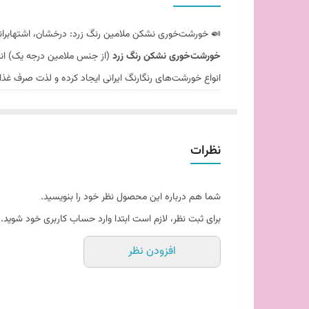
🍛 خورشت‌خوری نشکن ملامین رنگ زرد: درخشان، اشتهابران
خورشت‌خوری نشکن رنگ زرد
(از جنس ملامین درجه یک) انتخ
انواع خورشت‌های رنگارنگ ایرانی ایجاد کرده و لذت صرف غذا 
✨ چرا خورشت‌خوری زرد ملامین را انتخاب کنیم؟
مقاومت ۱۰۰٪ در برابر شکستن:
ساخته شده از ملامین فشر
دارای کودک، بی‌رقیب می‌کند.
نظرات
رنگ زرد محرک اشتها:
طبق اصول روانشناسی رنگ‌ها، زرد
عمق و ابعاد استاندارد:
طراحی این ظرف به گونه‌ای است 
شما هم درباره این محصول نظر خود را بنویسید.
سبک و خوش‌دست:
با وجود مقاومت بالا، بسیار سبک‌ت
برای ثبت نظر، لازم است ابتدا وارد حساب کاربری خود شوید.
ثبات رنگ در برابر گرما:
رنگ زرد این ظرف در اثر تماس 
افزودن نظر
شستشوی آسان:
سطح صیقلی آن مانع از جذب چربی و 
💡 موارد استفاده پیشنهادی:
سرو
انواع خورشت‌های اصیل ایرانی
در کنار بشقاب پلو.