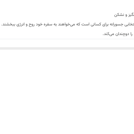
گیز و نشکن
ابی جسورانه برای کسانی است که می‌خواهند به سفره خود روح و انرژی ببخشند. رن
را دوچندان می‌کند.
ده با کیفیت بسیار بالا که در برابر ضربه و افتادن کاملاً مقاوم است. این ویژگی آن ر
 رنگی اشتهاآور است. این ظرف باعث می‌شود ظاهر خورشت‌هایی مانند قرمه‌سبزی، قی
که حجم مناسبی از خورشت را در خود جای می‌دهد و لبه‌های آن از پاشیدن آبِ خو
ر از ظروف چینی و سرامیکی است که حمل و جابجایی آن را بسیار آسان می‌کند.
با خورشت‌های داغ یا شستشوی مکرر تغییر نمی‌کند و درخشندگی خود را حفظ می‌کند
لکه‌های سمج می‌شود و به سرعت پاک می‌گردد.