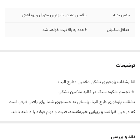
جنس بدنه
ملامین نشکن با بهترین متریال و بهداشتی
حداقل سفارش
6 عدد به بالا ثبت خواهد شد
توضیحات
🔳 بشقاب پلوخوری نشکن ملامین «طرح الینا»
⚜️ تجسم شکوه سنگ در کالبد ملامین نشکن
بشقاب پلوخوری طرح الینا، پاسخی به جستجوی شما برای یافتن ظرفی است
که در عین
ظرافت و زیبایی خیره‌کننده
، قدرت و دوام فولاد را داشته باشد.
این محصول با الهام از بافت لوکس سنگ‌های ماربل تیره و رگه‌های طلایی،
تعریف جدیدی از مدرنیته را به سفره‌های ایرانی آورده است.
نقد و بررسی