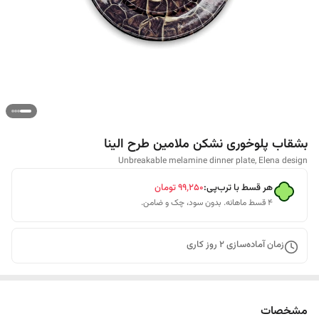
بشقاب پلوخوری نشکن ملامین طرح الینا
Unbreakable melamine dinner plate, Elena design
هر قسط با ترب‌پی:
۹۹٬۲۵۰
تومان
۴ قسط ماهانه. بدون سود، چک و ضامن.
زمان آماده‌سازی
2
روز کاری
مشخصات