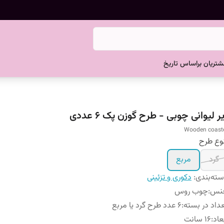
تریان براساس تاریخ
ر لیوانی چوبی - طرح گوزن پک 6 عددی
Wooden coast
وع طرح
گرد
مربع
ته‌بندی
:
دکوری و تزئینی
نس
:
چوب روس
داد در بسته
:
6 عدد طرح گرد یا مربع
عاد
:
16 سانت