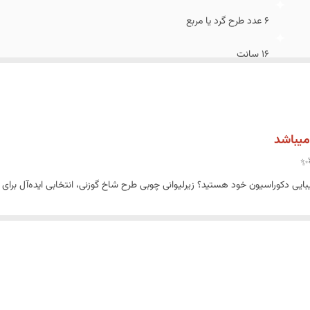
6 عدد طرح گرد یا مربع
16 سانت
نری تبدیل کند. ✨
اوه بر زیبایی، دوام و ماندگاری بالایی نیز دارند. طراحی شاخ گوزنی این محصول، جلو
اهنگ می‌شود. ابعاد 10x10 سانتی‌متر این زیرلیوانی‌ها به‌گونه‌ای است که می‌توانند به راحتی از لیوان‌ها 
ط 100 گرم) موجب می‌شود که جابجایی آن‌ها بسیار آسان باشد و بتوانید در هر کجا که می‌خواهید، از آن‌ها