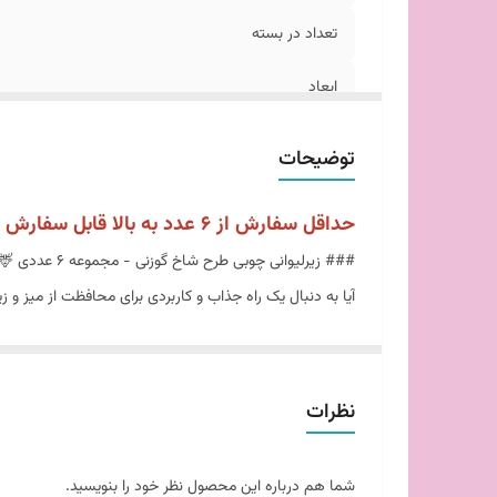
تعداد در بسته
ابعاد
توضیحات
حداقل سفارش از 6 عدد به بالا قابل سفارش میباشد
### زیرلیوانی چوبی طرح شاخ گوزنی - مجموعه 6 عددی 🦌✨
منحصر به فرد است که می‌تواند هر نوع میزی را به یک اثر ه
زیرلیوانی‌های ما از چوب با کیفیت بالا ساخته شده‌اند که عل
نوع دکوراسیونی هم
نظرات
🛋️🌿
وزن سبک این زیرلیوانی‌ها (فق
شما هم درباره این محصول نظر خود را بنویسید.