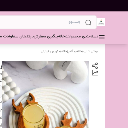
دسته‌بندی محصولات
خانه
پیگیری سفارش
بارکدهای سفارشات مش
مولتی شاپ
/
خانه و آشپزخانه
/
دکوری و تزئینی
زی
er
تن
دس
ج
تع
اب