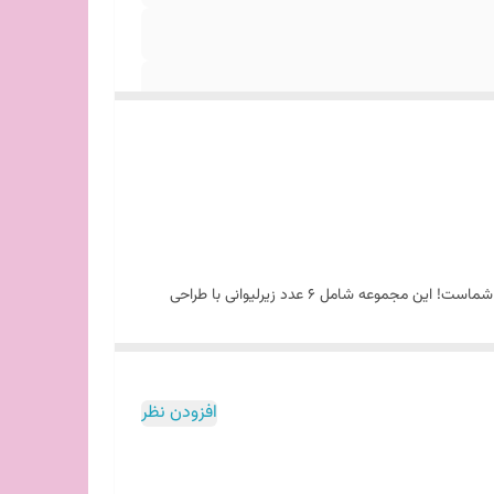
آیا به دنبال یک راه جذاب و کاربردی برای محافظت از میز و زیبایی دکوراسیون خود هستید؟ زیرلیوانی چوبی طرح شاخ گوزنی، انتخابی ایده‌آل برای شماست! این مجموعه شامل 6 عدد زیرلیوانی با طراحی
ه‌ای مدرن و طبیعی به دکور شما می‌بخشد و به راحتی با هر
و فنجان‌های مختلف حمایت کنند و از آسیب به سطوح میز شما جلوگیری کنند.
افزودن نظر
 بهره ببرید. چه در خانه، چه در باغ یا در مهمانی‌ها، این زیرلیوانی‌ها