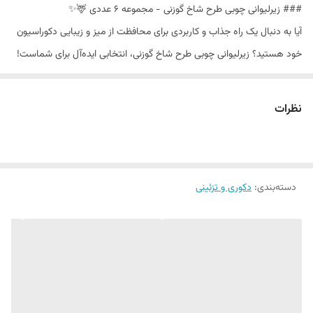
### زیرلیوانی چوبی طرح شاخ گوزنی - مجموعه 6 عددی 🦌✨
آیا به دنبال یک راه جذاب و کاربردی برای محافظت از میز و زیبایی دکوراسیون
خود هستید؟ زیرلیوانی چوبی طرح شاخ گوزنی، انتخابی ایده‌آل برای شماست!
این مجموعه شامل 6 عدد زیرلیوانی با طراحی منحصر به فرد است که می‌تواند
هر نوع میزی را به یک اثر هنری تبدیل کند. ✨
نظرات
زیرلیوانی‌های ما از چوب با کیفیت بالا ساخته شده‌اند که علاوه بر زیبایی، دوام
و ماندگاری بالایی نیز دارند. طراحی شاخ گوزنی این محصول، جلوه‌ای مدرن و
طبیعی به دکور شما می‌بخشد و به راحتی با هر نوع دکوراسیونی هماهنگ
دسته‌بندی
:
دکوری و تزئینی
می‌شود. ابعاد 10x10 سانتی‌متر این زیرلیوانی‌ها به‌گونه‌ای است که می‌توانند به
راحتی از لیوان‌ها و فنجان‌های مختلف حمایت کنند و از آسیب به سطوح میز
شما جلوگیری کنند. 🛋️🌿
وزن سبک این زیرلیوانی‌ها (فقط 100 گرم) موجب می‌شود که جابجایی آن‌ها
بسیار آسان باشد و بتوانید در هر کجا که می‌خواهید، از آن‌ها بهره ببرید. چه
در خانه، چه در باغ یا در مهمانی‌ها، این زیرلیوانی‌ها به شما کمک می‌کنند تا