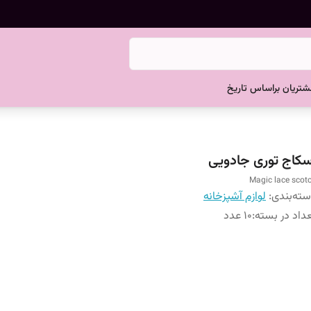
تریان براساس تاریخ
سکاج توری جادویی
Magic lace scot
ته‌بندی
:
لوازم آشپزخانه
داد در بسته
:
10 عدد