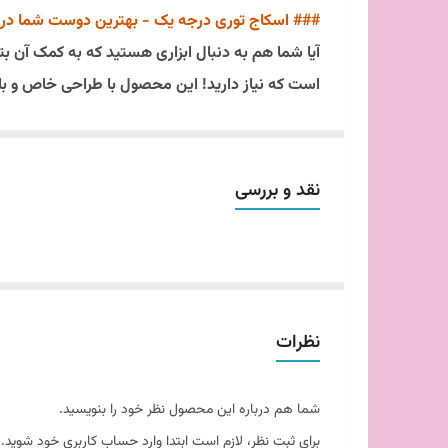
### اسکاج توری درجه یک - بهترین دوست شما در 
آیا شما هم به دنبال ابزاری هستید که به کمک آن بت
است که نیاز دارید! این محصول با طراحی خاص و بافت
روی ظروف خود پاک کنید. 🍽️💧
هر بسته از این اسکاج شا
بهترین مواد اولیه ساخته شده است. بافت توری اسکاج 
نقد و بررسی
هزینه‌ها صرفه‌جویی کنید. 🧼♻️
این اسکاج‌ها به‌خصوص برای استفاده در آشپزخانه طر
همچنین می‌توانید از آنها برای تمیز کردن سطوح دیگر 
خواهید بود! 🏡❤️
نظرات
اگر به دنبال ابزاری هستید که کار شما را آسان‌تر 
این اسکاج‌های کارآمد را تهیه کنید و تجربه‌ای متفاو
شما هم درباره این محصول نظر خود را بنویسید.
برای ثبت نظر، لازم است ابتدا وارد حساب کاربری خود شوید.