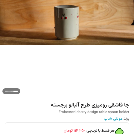
جا قاشقی رومیزی طرح آلبالو برجسته
Embossed cherry design table spoon holder
برند:
مولتی شاپ
هر قسط با ترب‌پی:
۱۱۴٬۲۵۰
تومان