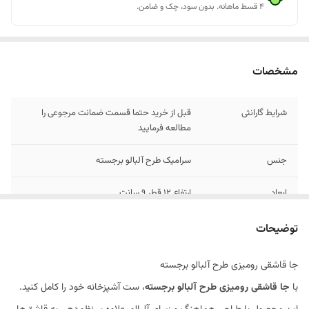
۴ قسط ماهانه. بدون سود، چک و ضامن.
مشخصات
شرایط گارانتی
قبل از خرید حتما قسمت ضمانت مرجوعی را
مطالعه فرمایید
جنس
سرامیک طرح آلبالو برجسته
ابعاد
ارتفاع 12 قطر 9 سانت
سوراخ خروج آب
ندارد
توضیحات
قابل استفاده برای
رومیزی و سرو غذا
جا قاشقی رومیزی طرح آلبالو برجسته
با
جا قاشقی رومیزی طرح آلبالو برجسته
، ست آشپزخانه خود را کامل کنید.