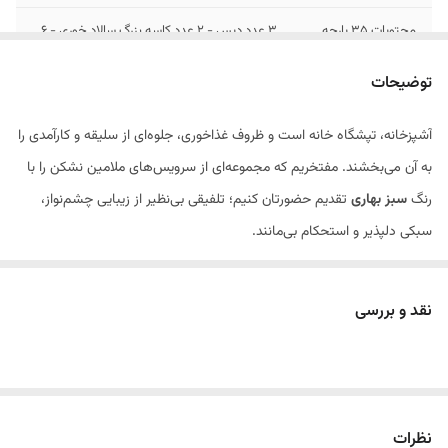
محتویات 35 پارچه
۳ عدد دیس - ۲ عدد کاسه بزرگ سالاد خوری - ۶
عدد بشقاب پلو خوری - ۶ عدد بشقاب خورشت
خوری - ۶ عدد پیش دستی - ۶ عدد کاسه - ۶ عدد
توضیحات
پیاله ماست خوری
آشپزخانه، تپشگاه خانه است و ظروف غذاخوری، جلوه‌ای از سلیقه و کارآمدی را
به آن می‌بخشند. مفتخریم که مجموعه‌ای از سرویس‌های ملامین نشکن را با
رنگ
سبز بهاری
تقدیم حضورتان کنیم؛ تلفیقی بی‌نظیر از زیبایی چشم‌نواز،
سبکی دلپذیر و استحکام بی‌مانند.
این سرویس‌های خوش‌رنگ، که از مرغوب‌ترین مواد ملامین ساخته شده‌اند، در
برابر هرگونه ضربه و شکستگی، مقاومتی مثال‌زدنی دارند و انتخابی هوشمندانه
نقد و بررسی
برای استفاده‌های روزمره، میزبانی‌های صمیمانه و دورهمی‌های خاطره‌انگیز به
شمار می‌روند. رنگ
سبز زنده
این ظروف، با هر نوع چیدمانی هم‌نشین شده و
حسی از
تازگی و سرزندگی
را به میز غذای شما هدیه می‌دهد.
سرویس‌های ملامین نشکن
سبز
ما، با در نظر گرفتن نیازهای متفاوت شما، در
نظرات