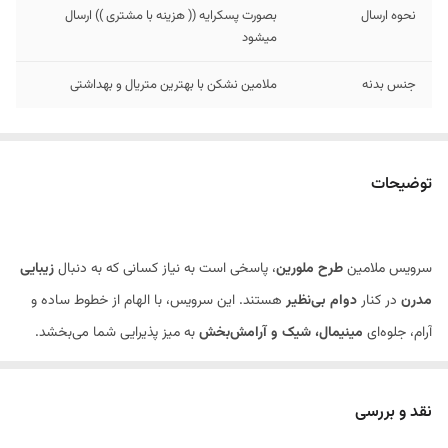
نحوه ارسال
بصورت پسکرایه (( هزینه با مشتری )) ارسال
میشود
جنس بدنه
ملامین نشکن با بهترین متریال و بهداشتی
توضیحات
سرویس ملامین
طرح ملورین
، پاسخی است به نیاز کسانی که به دنبال
زیبایی
مدرن
در کنار
دوام بی‌نظیر
هستند. این سرویس، با الهام از خطوط ساده و
آرام، جلوه‌ای
مینیمال، شیک و آرامش‌بخش
به میز پذیرایی شما می‌بخشد.
طرح ملورین با سادگی چشم‌نوازش، آن را به انتخابی مناسب برای هر سلیقه‌ای
و هر مناسبتی تبدیل می‌کند.
نقد و بررسی