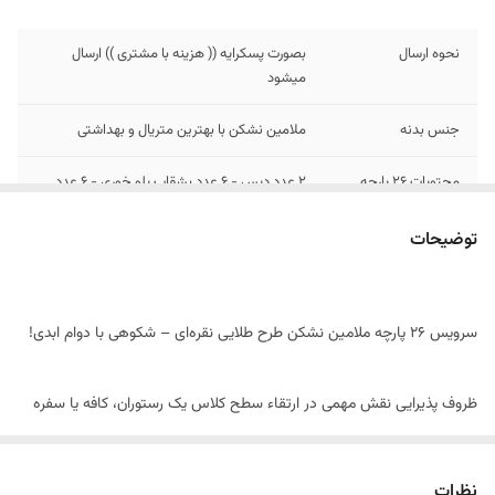
نحوه ارسال
بصورت پسکرایه (( هزینه با مشتری )) ارسال
میشود
جنس بدنه
ملامین نشکن با بهترین متریال و بهداشتی
محتویات 26 پارچه
۲ عدد دیس - ۶ عدد بشقاب پلو خوری - ۶ عدد
بشقاب خورشت خوری - ۶ عدد پیش دستی - ۶
عدد پیاله (مناسب برای ماست، ترشی و غیره)
توضیحات
سرویس 26 پارچه ملامین نشکن طرح طلایی نقره‌ای – شکوهی با دوام ابدی!
ظروف پذیرایی نقش مهمی در ارتقاء سطح کلاس یک رستوران، کافه یا سفره
آرایی منزل دارند. سرویس 26 پارچه ملامین ما با
طرح بی‌نظیر طلایی و
نقره‌ای
، جلوه‌ای از ظروف فاخر را به میز شما می‌آورد، اما با یک برتری
نظرات