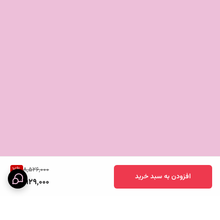
۶ عدد
پیاله چندمنظوره
مناسب برای سوپ، ماست یا آش
💡
چرا این سرویس‌ها را انتخاب کنید؟
کاهش هزینه‌ها:
نشکن بودن ظروف به معنای کاهش چشمگیر نیاز به
جایگزینی و خرید مجدد است.
شستشوی آسان:
لکه‌پذیری بسیار کم و قابلیت شستشوی سریع دستی یا
در ماشین ظرفشویی.
مناسب برای انواع محیط:
از استفاده روزمره در آشپزخانه تا پذیرایی در باغ
و ویلا.
همین حالا سرویس
صورتی و خاکستری
مورد نظر خود را انتخاب کنید و
تجربه‌ای متفاوت از کیفیت و زیبایی را به خانه خود هدیه دهید!
7
%
8,526,000
افزودن به سبد خرید
7,929,000