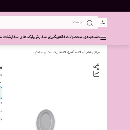
دسته‌بندی محصولات
خانه
پیگیری سفارش
بارکدهای سفارشات مش
مولتی شاپ
/
خانه و آشپزخانه
/
ظروف ملامین نشکن
س
or
ت
دس
نح
ج