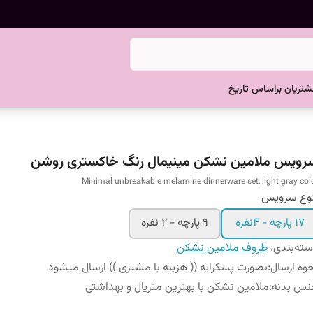
تریان براساس تاریخ
رویس ملامین نشکن مینیمال رنگ خاکستری روشن
Minimal unbreakable melamine dinnerware set, light gray col
نوع سرویس
17 پارچه - 4نفره
9 پارچه - 2 نفره
ته‌بندی
:
ظروف ملامین نشکن
وه ارسال
:
بصورت پسکرایه (( هزینه با مشتری )) ارسال میشود
نس بدنه
:
ملامین نشکن با بهترین متریال و بهداشتی