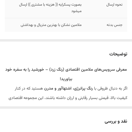
نحوه ارسال
بصورت پسکرایه (( هزینه با مشتری )) ارسال
میشود
جنس بدنه
ملامین نشکن با بهترین متریال و بهداشتی
توضیحات
معرفی سرویس‌های ملامین اقتصادی (رنگ زرد) – خورشید را به سفره خود
بیاورید!
اگر به دنبال ظروفی با
رنگ پرانرژی، اشتهاآور و مدرن
هستید که در کنار
کیفیت بالا، قیمتی بسیار رقابتی و ارزان داشته باشند، این مجموعه اقتصادی
بهترین انتخاب است. رنگ زرد این سرویس، نماد شادی و صمیمیت است و
فضای آشپزخانه و میز ناهارخوری شما را دگرگون می‌کند.
نقد و بررسی
✨
ویژگی‌های برجسته محصول: