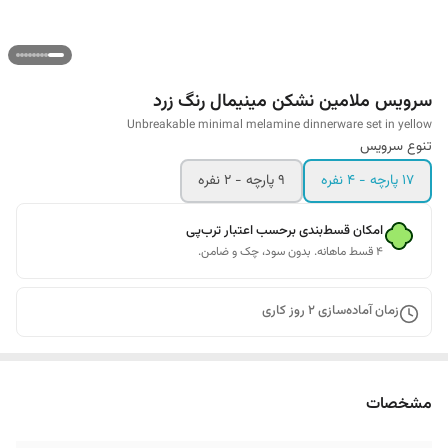
سرویس ملامین نشکن مینیمال رنگ زرد
Unbreakable minimal melamine dinnerware set in yellow
تنوع سرویس
17 پارچه - 4 نفره
9 پارچه - 2 نفره
امکان قسط‌بندی برحسب اعتبار ترب‌پی
۴ قسط ماهانه. بدون سود، چک و ضامن.
زمان آماده‌سازی
2
روز کاری
مشخصات