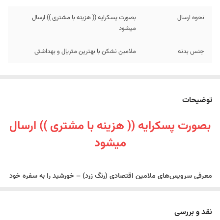
نحوه ارسال
بصورت پسکرایه (( هزینه با مشتری )) ارسال
میشود
جنس بدنه
ملامین نشکن با بهترین متریال و بهداشتی
توضیحات
بصورت پسکرایه (( هزینه با مشتری )) ارسال
میشود
معرفی سرویس‌های ملامین اقتصادی (رنگ زرد) – خورشید را به سفره خود
بیاورید!
اگر به دنبال ظروفی با
رنگ پرانرژی، اشتهاآور و مدرن
هستید که در کنار
نقد و بررسی