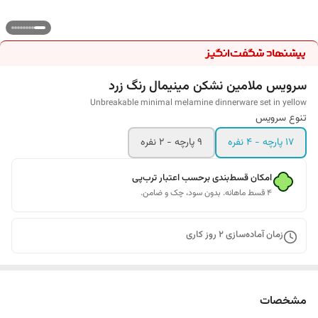
سرویس ملامین نشکن مینیمال رنگ زرد
Unbreakable minimal melamine dinnerware set in yellow
تنوع سرویس
17 پارچه - 4 نفره
9 پارچه - 2 نفره
امکان قسط‌بندی برحسب اعتبار ترب‌پی
۴ قسط ماهانه. بدون سود، چک و ضامن.
زمان آماده‌سازی
2
روز کاری
مشخصات