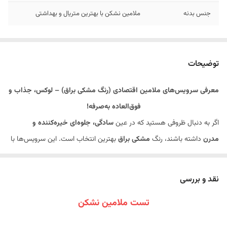
جنس بدنه
ملامین نشکن با بهترین متریال و بهداشتی
توضیحات
معرفی سرویس‌های ملامین اقتصادی (رنگ مشکی براق) – لوکس، جذاب و
فوق‌العاده به‌صرفه!
اگر به دنبال ظروفی هستید که در عین
سادگی، جلوه‌ای خیره‌کننده و
مدرن
داشته باشند، رنگ
مشکی براق
بهترین انتخاب است. این سرویس‌ها با
ظاهری شبیه به ظروف سرامیکی و پرسلان، اما با قیمتی بسیار کمتر و دوامی
صد برابر بیشتر، انتخابی هوشمندانه برای افراد خاص‌پسند هستند.
نقد و بررسی
✨
ویژگی‌های برجسته محصول:
تست ملامین نشکن
سطح صیقلی و براق:
درخشش این ظروف نور را منعکس کرده و جلوه‌ای
بسیار لوکس به میز ناهارخوری شما می‌دهد.