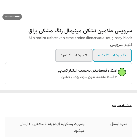
سرویس ملامین نشکن مینیمال رنگ مشکی براق
Minimalist unbreakable melamine dinnerware set, glossy black
تنوع سرویس
17 پارچه - 4 نفره
9 پارچه - 2 نفره
امکان قسط‌بندی برحسب اعتبار ترب‌پی
۴ قسط ماهانه. بدون سود، چک و ضامن.
مشخصات
نحوه ارسال
بصورت پسکرایه (( هزینه با مشتری )) ارسال
میشود