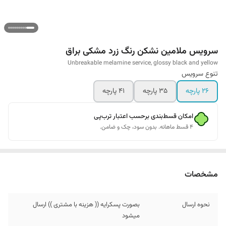
سرویس ملامین نشکن رنگ زرد مشکی براق
Unbreakable melamine service, glossy black and yellow
تنوع سرویس
26 پارچه
35 پارچه
41 پارچه
امکان قسط‌بندی برحسب اعتبار ترب‌پی
۴ قسط ماهانه. بدون سود، چک و ضامن.
مشخصات
نحوه ارسال
بصورت پسکرایه (( هزینه با مشتری )) ارسال
میشود