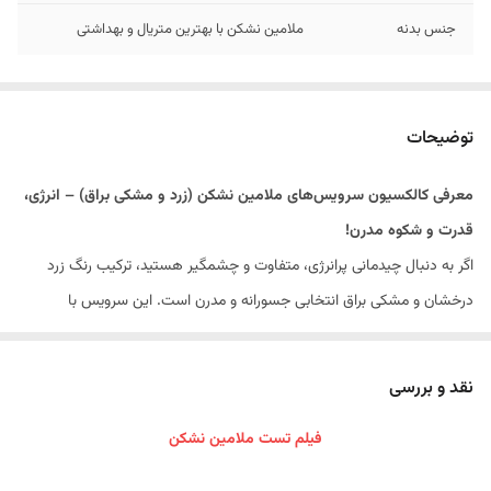
جنس بدنه
ملامین نشکن با بهترین متریال و بهداشتی
توضیحات
معرفی کالکسیون سرویس‌های ملامین نشکن (زرد و مشکی براق) – انرژی،
قدرت و شکوه مدرن!
اگر به دنبال چیدمانی پرانرژی، متفاوت و چشمگیر هستید، ترکیب رنگ زرد
درخشان و مشکی براق انتخابی جسورانه و مدرن است. این سرویس با
کنتراست قوی و سطح براق خود، جلوه‌ای لوکس و خاص شبیه ظروف سرامیکی
گران‌قیمت ایجاد می‌کند، اما با دوام و ماندگاری چند برابر!
نقد و بررسی
✨
ویژگی‌های برجسته محصول:
فیلم تست ملامین نشکن
طراحی خاص و پرانرژی:
ترکیب زرد طلایی با مشکی براق، حس قدرت، نشاط و مدرنیته را به میز غذا