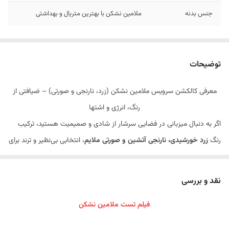
جنس بدنه
ملامین نشکن با بهترین متریال و بهداشتی
توضیحات
معرفی کالکشن سرویس ملامین نشکن (زرد، نارنجی و صورتی) – ضیافتی از
رنگ، انرژی و اشتها
اگر به دنبال میزبانی در فضایی سرشار از شادی و صمیمیت هستید، ترکیب
رنگ
زرد خورشیدی، نارنجی آتشین و صورتی ملایم
، انتخابی بی‌نظیر و ترند برای
چیدمان‌های مدرن است. این سرویس با الهام از رنگ‌های گرم و اشتهاآور،
روحی تازه به میز غذای شما می‌بخشد و هر وعده غذا را به یک جشن بصری
نقد و بررسی
تبدیل می‌کند.
فیلم تست ملامین نشکن
✨
ویژگی‌های برجسته محصول:
طراحی شاد و اشتهاآور: