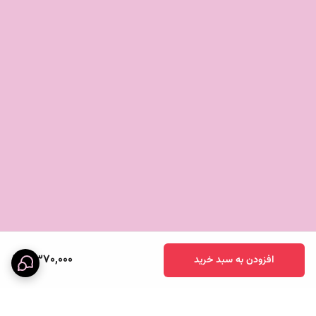
💡 چرا سرویس زرد، نارنجی و صورتی را انتخاب کنیم؟
✔️
تحریک اشتها:
رنگ‌های گرم مثل نارنجی و زرد به طور طبیعی میل به غذا
را افزایش می‌دهند.
✔️
تنوع بصری بی‌نظیر:
ترکیب سه رنگ شاد که به راحتی با سفره‌های
سفید یا رنگی ست می‌شوند.
✔️
مقاوم و بادوام:
ضد لک، ضد خش و کاملاً نشکن برای سال‌ها استفاده
بی‌دغدغه.
✔️
نگهداری آسان:
قابلیت شستشو در ماشین ظرفشویی بدون افت کیفیت
و شفافیت رنگ.
✨
با انتخاب این سرویس، گرمای خورشید و نشاط رنگ‌ها را به خانه خود
دعوت کنید.
8,370,000
افزودن به سبد خرید