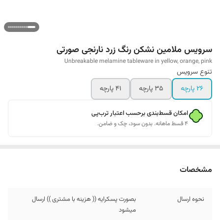
سرویس ملامین نشکن رنگ زرد نارنجی صورتی
Unbreakable melamine tableware in yellow, orange, pink
تنوع سرویس
26 پارچه
35 پارچه
41 پارچه
امکان قسط‌بندی برحسب اعتبار ترب‌پی
۴ قسط ماهانه. بدون سود، چک و ضامن.
مشخصات
نحوه ارسال
بصورت پسکرایه (( هزینه با مشتری )) ارسال
میشود