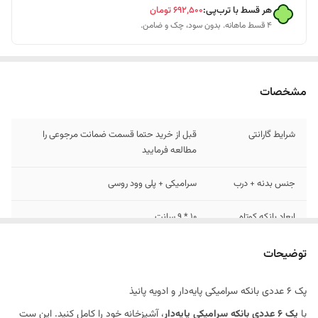
هر قسط با ترب‌پی:
۶۹۲٬۵۰۰
تومان
۴ قسط ماهانه. بدون سود، چک و ضامن.
مشخصات
شرایط گارانتی
قبل از خرید حتما قسمت ضمانت مرجوعی را
مطالعه فرمایید
جنس بدنه + درب
سرامیکی + پلی وود روسی
ابعاد بانکه کوتاه
10 * 9 سانت
ابعاد بانکه بلند
14 * 9 سانت
توضیحات
تکست بانکه
قهوه - شکر - چای - زردچوبه - فلفل سیاه - نمک
پک 6 عددی بانکه سرامیکی پایه‌دار و ادویه پانیذ
با
پک 6 عددی بانکه سرامیکی پایه‌دار
، آشپزخانه خود را کامل کنید. این ست
زیره چوبی
طبق درخواست در سفارش ارسال میشود