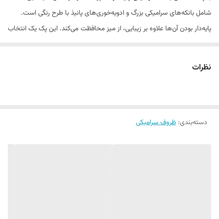
شامل بانکه‌های سرامیکی بزرگ و ادویه‌خوری‌های پانیذ با طرح رنگی است.
قابل شستشو
ماشین ظرفشویی + دست
پایه‌دار بودن آن‌ها علاوه بر زیبایی، از میز محافظت می‌کند. این پک یک انتخاب
کامل و اقتصادی برای نظم‌دهی به آشپزخانه است.
ویژگی‌ها:
نظرات
جنس:
سرامیک و پانیذ
تعداد:
پک 6 عددی
طرح:
رنگی و پایه‌دار
دسته‌بندی
:
ظروف سرامیکی