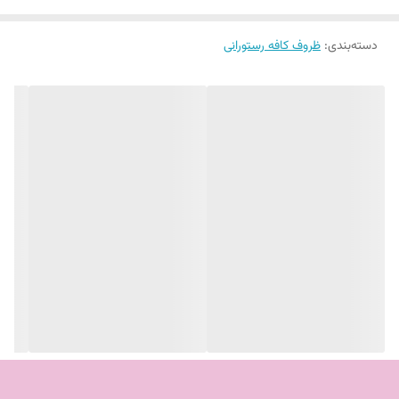
رستوران‌ها ایده‌آل می‌کند.
دسته‌بندی
:
ظروف کافه رستورانی
✨
مزایای کلیدی این سرویس:
دوام استثنایی:
ساخته شده از ملامین رزین که در برابر ضربه و شکستگی
بسیار مقاوم است.
دیگر نگران تعویض زودهنگام ظروف نباشید.
طراحی لوکس:
طرح چرمی شیک و مدرن، ظاهری متفاوت و مجلل به میز
شما می‌بخشد.
سایز بندی کاربردی:
با داشتن سایزهای مختلف بشقاب و دیس‌های سرو،
تمام نیازهای یک میز دو نفره را پوشش می‌دهد.
ایده‌آل برای سرو VIP:
مناسب برای سرویس‌دهی شیک به مشتریان خاص
یا فضاهای کافه‌ای.
📦
جزئیات سرویس ۱۱ پارچه ۲ نفره طرح چرمی: