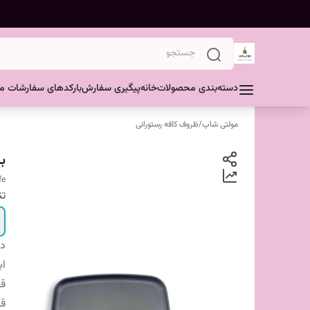
دسته‌بندی محصولات
خانه
پیگیری سفارش
بارکدهای سفارشات مش
مولتی شاپ
/
ظروف کافه رستورانی
ب
fe
تن
دس
اب
ق
قا