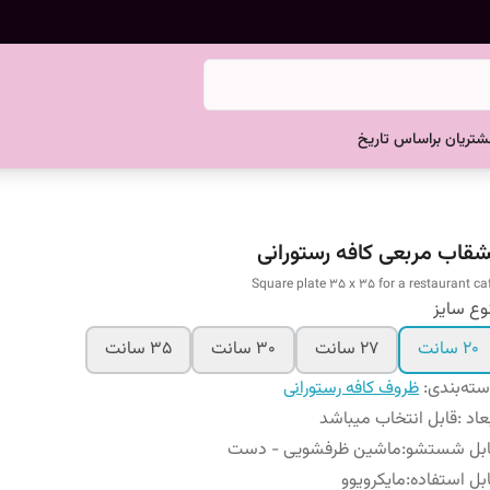
تریان براساس تاریخ
شقاب مربعی کافه رستورانی
Square plate 35 x 35 for a restaurant ca
وع سایز
20 سانت
27 سانت
30 سانت
35 سانت
ته‌بندی
:
ظروف کافه رستورانی
عاد
:
قابل انتخاب میباشد
ابل شستشو
:
ماشین ظرفشویی - دست
بل استفاده
:
مایکرویوو