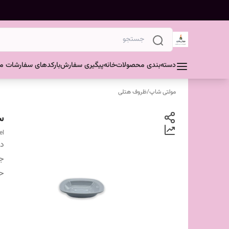
دسته‌بندی محصولات
خانه
پیگیری سفارش
بارکدهای سفارشات مش
مولتی شاپ
/
ظروف هتلی
سو
el
دس
ج
ح