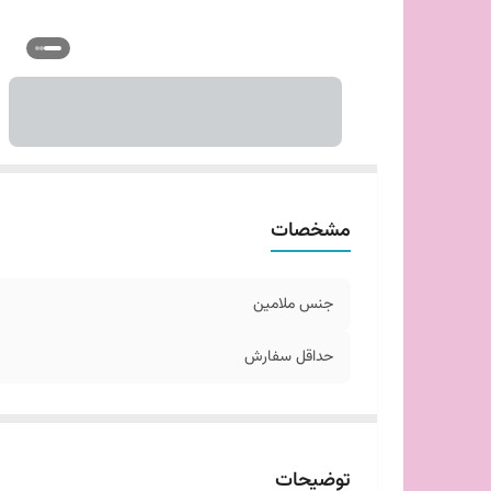
مشخصات
جنس ملامین
حداقل سفارش
توضیحات