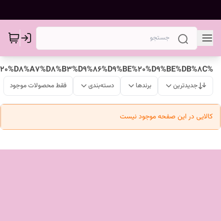
%D9%81%D8%B1%D9%88%D8%B4%DA%AF%D8%A7%D9%87%20%D8%A7%D8%B3%D9%86%D9%BE%20%D9%BE%DB%8C
جدیدترین
برندها
دسته‌بندی
فقط محصولات موجود
کالایی در این صفحه موجود نیست