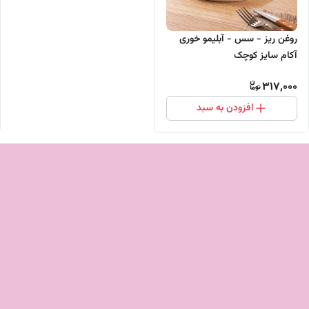
روغن ریز - سس - آبلیمو خوری
آکام سایز کوچک
317,000
افزودن به سبد