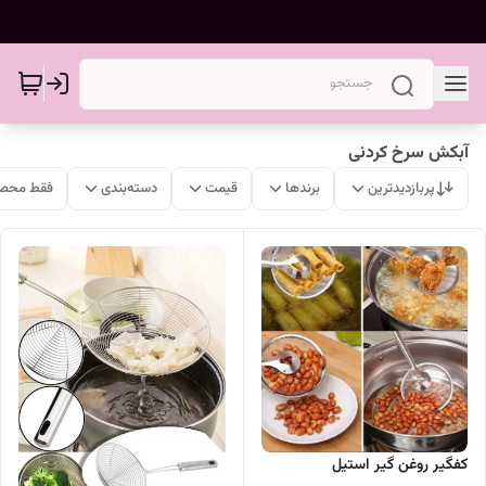
آبکش سرخ کردنی
پربازدیدترین
برندها
قیمت
دسته‌بندی
فقط محصو
کفگیر روغن گیر استیل