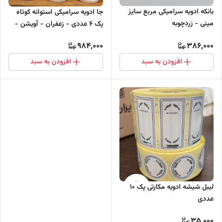
بانکه ادویه سرامیکی مربع سایز
جا ادویه سرامیکی استوانه کوتاه
مینی - زردچوبه
پک 6 عددی - زعفران - آویشن -
هل - دارچین - زنجبیل - گل
984,000
386,000
محمدی
افزودن به سبد
افزودن به سبد
لیبل شیشه ادویه مکارتی پک 10
عددی
35,000